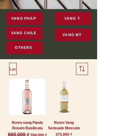
VANG PHÁP
VANG Ý
VANG CHILE
VANG MỸ
OTHERS
Lọc
Rượu vang Pipoly
Rượu Vang
Rosato Basilicata
Sensuale Moscato
Giá thông thường
660.000 ₫
Giá bán rẻ
Giá
375.000 ₫
594.000 ₫