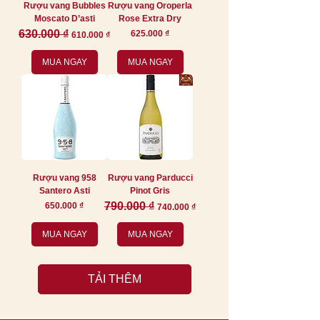
Rượu vang Bubbles
Rượu vang Oroperla
Moscato D’asti
Rose Extra Dry
Giá thông thường
630.000 ₫
Giá bán rẻ
Giá
625.000 ₫
610.000 ₫
MUA NGAY
MUA NGAY
Rượu vang 958
Rượu vang Parducci
Santero Asti
Pinot Gris
Giá
Giá thông thường
790.000 ₫
Giá bán rẻ
650.000 ₫
740.000 ₫
MUA NGAY
MUA NGAY
TẢI THÊM