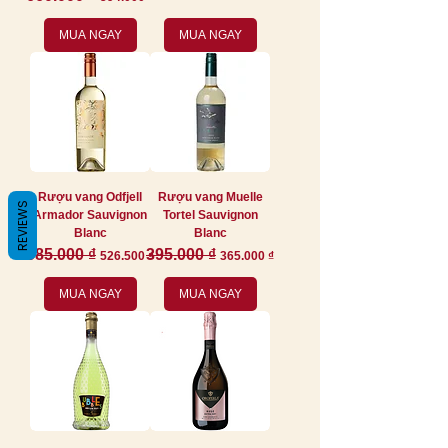
MUA NGAY
MUA NGAY
Rượu vang Odfjell
Rượu vang Muelle
REVIEWS
Armador Sauvignon
Tortel Sauvignon
Blanc
Blanc
Giá thông thường
585.000 ₫
Giá bán rẻ
Giá thông thường
395.000 ₫
Giá bán rẻ
526.500 ₫
365.000 ₫
MUA NGAY
MUA NGAY