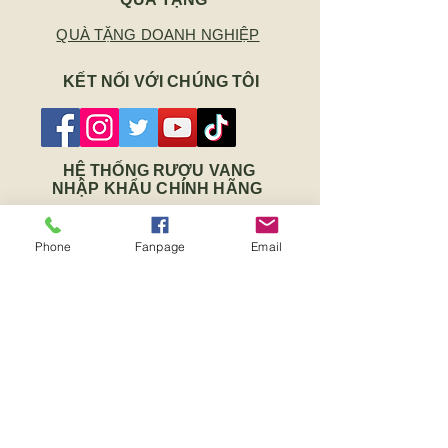
QUÀ TẶNG DOANH NGHIỆP
KẾT NỐI VỚI CHÚNG TÔI
HỆ THỐNG RƯỢU VANG
NHẬP KHẨU CHÍNH HÃNG
Số 19 Hoa Sứ, Phường 7, Quận
Phone
Fanpage
Email
Phú Nhuận, TP.HCM
Số 45 Nguyễn Thanh Tuyền, Phường
2, Quận Tân Bình, TP.HCM
Số 89 Đinh Tiên Hoàng, Phường Long
Thủy, Tx Phước Long, Tỉnh Bình
Phước