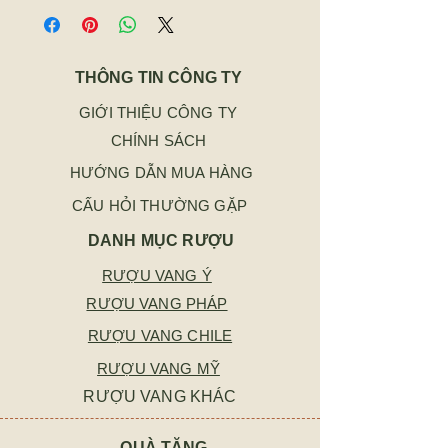
THÔNG TIN CÔNG TY
GIỚI THIỆU CÔNG TY
CHÍNH SÁCH
HƯỚNG DẪN MUA HÀNG
CẤU HỎI THƯỜNG GẶP
DANH MỤC RƯỢU
RƯỢU VANG Ý
RƯỢU VANG PHÁP
RƯỢU VANG CHILE
RƯỢU VANG MỸ
RƯỢU VANG KHÁC
QUÀ TẶNG