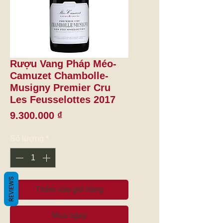
Rượu Vang Pháp Méo-
Camuzet Chambolle-
Musigny Premier Cru
Les Feusselottes 2017
Giá
9.300.000 ₫
Số lượng
*
REVIEWS
Thêm vào giỏ hàng
Mua ngay