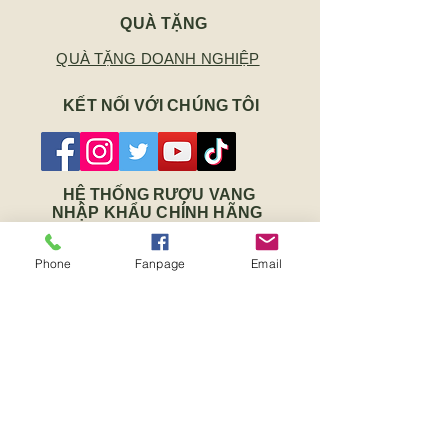
QUÀ TẶNG
QUÀ TẶNG DOANH NGHIỆP
KẾT NỐI VỚI CHÚNG TÔI
HỆ THỐNG RƯỢU VANG
NHẬP KHẨU CHÍNH HÃNG
Số 19 Hoa Sứ, Phường 7, Quận
Phone
Fanpage
Email
Phú Nhuận, TP.HCM
Số 45 Nguyễn Thanh Tuyền, Phường
2, Quận Tân Bình, TP.HCM
Số 89 Đinh Tiên Hoàng, Phường Long
Thủy, Tx Phước Long, Tỉnh Bình