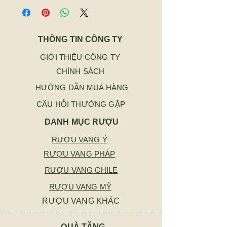
THÔNG TIN CÔNG TY
GIỚI THIỆU CÔNG TY
CHÍNH SÁCH
HƯỚNG DẪN MUA HÀNG
CẤU HỎI THƯỜNG GẶP
DANH MỤC RƯỢU
RƯỢU VANG Ý
RƯỢU VANG PHÁP
RƯỢU VANG CHILE
RƯỢU VANG MỸ
RƯỢU VANG KHÁC
QUÀ TẶNG