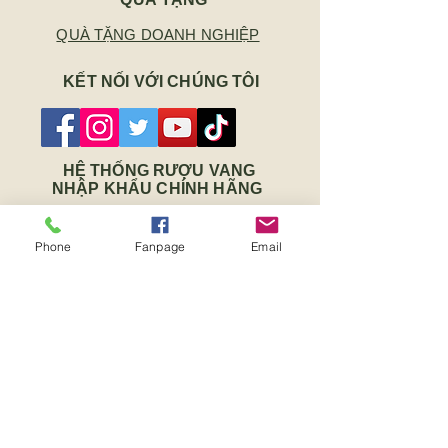
QUÀ TẶNG DOANH NGHIỆP
KẾT NỐI VỚI CHÚNG TÔI
HỆ THỐNG RƯỢU VANG
NHẬP KHẨU CHÍNH HÃNG
Số 19 Hoa Sứ, Phường 7, Quận
Phone
Fanpage
Email
Phú Nhuận, TP.HCM
Số 45 Nguyễn Thanh Tuyền, Phường
2, Quận Tân Bình, TP.HCM
Số 89 Đinh Tiên Hoàng, Phường Long
Thủy, Tx Phước Long, Tỉnh Bình
Phước