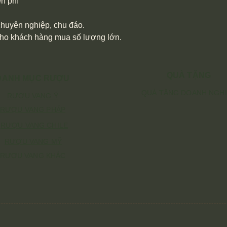
n phí
 chuyên nghiệp, chu đáo.
cho khách hàng mua số lượng lớn.
QUÀ TẶNG
DANH MỤC RƯỢU
QUÀ TẶNG DOANH NGH
RƯỢU VANG Ý
RƯỢU VANG PHÁP
RƯỢU VANG CHILE
RƯỢU VANG MỸ
RƯỢU VANG KHÁC