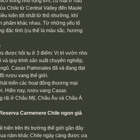
ích trồng nho rộng lớn, có mặt ở hầu
của Chile từ Central Valley đến Maule
ều kiện tốt nhất từ thổ nhưỡng, khí
ản phẩm khác nhau. Từ những yếu tố
ong đặc tính (cụ thể là màu sắc, hương
s
 được hội tụ ở 3 điểm: Vị trí vườn nho
ại và quy trình sản xuất chuyên nghiệp,
 ngũ. Casas Patronales đã và đang đạt
đồ rượu vang thế giới.
át triển các hoạt động thương mại
iới. Hiện nay, rượu vang Casas
ng rãi ở Châu Mỹ, Châu Âu và Châu Á
 Reserva Carmenere Chile ngon giá
 hiện trên thị trường thế giới gần đây
qua năm khác Chile ngày càng được ưa