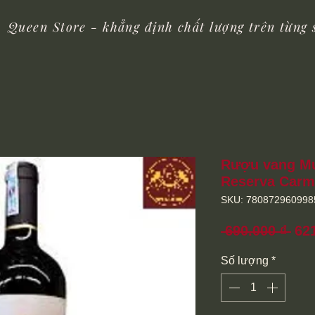
Queen Store - khẳng định chất lượng trên từng
Rượu vang Mu
Reserva Carm
SKU: 780872960998
Giá
 690.000 ₫ 
62
thô
Số lượng
*
th