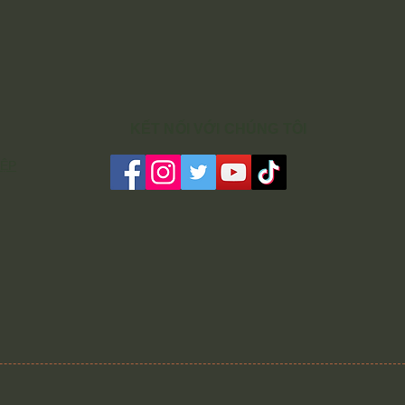
KẾT NỐI VỚI CHÚNG TÔI
IỆP