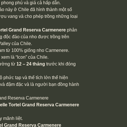
 phong phú và giá cả hấp dẫn.
áo này ở Chile đã hình thành một số
ượu vang và cho phép trồng những loại
ortel Grand Reserva Carmenere
phản
g độc đáo của nho được trồng trên
lley của Chile.
àm từ 100% giống nho Carmenere.
xem là “Icon” của Chile.
hường từ
12 – 24 tháng
trước khi đóng
phức tạp và thể tích lớn thể hiện
h và đậm đặc và là người bạn đồng hành
Grand Reserva Carmenere
le Tortel Grand Reserva Carmenere
​​mãnh liệt.
el Grand Reserva Carmenere