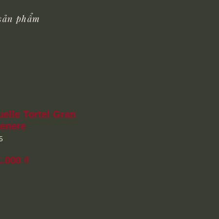
 sản phẩm
elle Tortel Gran
enere
5
Giá
1.000 ₫
ng
bán
ường
rẻ