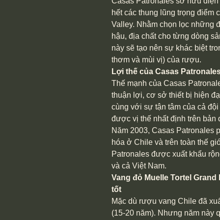
Casas Patronales sở hữu diện t
hết các thung lũng trọng điểm 
Valley. Nhằm chọn lọc những đi
hậu, địa chất cho từng dòng s
này sẽ tạo nên sự khác biệt tr
thơm và mùi vị) của rượu.
Lợi thế của Casas Patronale
Thế mạnh của Casas Patronales
thuận lợi, cơ sở thiết bị hiện đ
cùng với sự tận tâm của cả đội
được vị thế nhất định trên bản 
Năm 2003, Casas Patronales ph
hóa ở Chile và trên toàn thế g
Patronales được xuất khẩu rộ
và cả Việt Nam.
Vang đỏ Muelle Tortel Grand
tốt
Mặc dù rượu vang Chile đã xuất
(15-20 năm). Nhưng năm này 