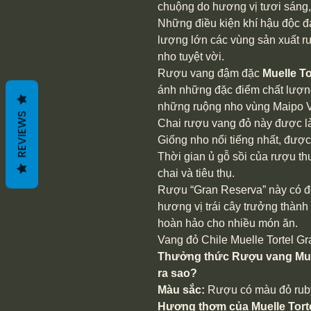
chuộng do hương vị tươi sáng,
Những điều kiện khí hậu độc đ
lượng lớn các vùng sản xuất r
nho tuyệt vời.
Rượu vang đậm đặc
Muelle T
ánh những đặc điểm chất lượn
những ruộng nho vùng Maipo Va
REVIEWS
Chai rượu vang đỏ này được l
Giống nho nổi tiếng nhất, được 
Thời gian ủ gỗ sồi của rượu t
chai và tiêu thụ.
Rượu “Gran Reserva” này có độ 
hương vị trái cây trưởng thàn
hoàn hảo cho nhiều món ăn.
Vang đỏ Chile Muelle Tortel 
Thưởng thức Rượu vang Muel
ra sao?
Màu sắc:
Rượu có màu đỏ ruby 
Hương thơm của Muelle Tort