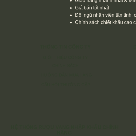
Giao hàng nhanh nhất & Miễ
Giá bán tốt nhất
Đội ngũ nhân viên tận tình,
Chính sách chiết khấu cao 
THÔNG TIN CÔNG TY
GIỚI THIỆU CÔNG TY
CHÍNH SÁCH
HƯỚNG DẪN MUA HÀNG
CẤU HỎI THƯỜNG GẶP
HỆ THỐNG RƯỢU VANG NHẬP KHẨU CHÍNH
HÃNG