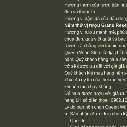
Hương thơm của rượu tràn ngậ
đen và thuốc lá.
Hương vị đậm đà của dâu đen, 
Nếm thử vị rượu Grand Rese
Hương vị rượu mạnh mẽ, phức 
chua đen, quả việt quất và bạc 
Rượu cân bằng với tannin nhẹ, 
Queen Wine Store
là địa chỉ b
năm. Quý khách hàng mua sản 
trở sẽ được ưu đãi với giá giá r
Quý khách khi mua hàng nên xe
kĩ về độ uy tín của thương hi
khi nên mua hay không.
Để mua được rượu với giá ưu 
hàng LH số điện thoại: 0982.1
Lý do bạn nên chọn Queen Win
Sản phẩm được lựa chọn kỹ 
Quốc tế