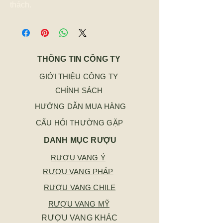
thách.
THÔNG TIN CÔNG TY
GIỚI THIỆU CÔNG TY
CHÍNH SÁCH
HƯỚNG DẪN MUA HÀNG
CẤU HỎI THƯỜNG GẶP
DANH MỤC RƯỢU
RƯỢU VANG Ý
RƯỢU VANG PHÁP
RƯỢU VANG CHILE
RƯỢU VANG MỸ
RƯỢU VANG KHÁC