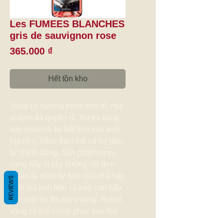
Les FUMEES BLANCHES
gris de sauvignon rose
Giá
365.000 ₫
Hết tồn kho
Vang có hương thơm tinh tế, mùi
vị đậm đà quyến rũ. Rượu vang
này chính là sự kết tinh của kinh
nghiệm, niềm đam mê và sự đầu
tư chính đáng. Sản phẩm rượu
vang này vì vậy không chỉ đơn
thuần là niềm tự hào của nhà sản
REVIEWS
xuất mà linh hồn của nó còn hấp
dẫn mọi tín đồ rượu vang. Rượu
vang có thể chinh phục mọi thử