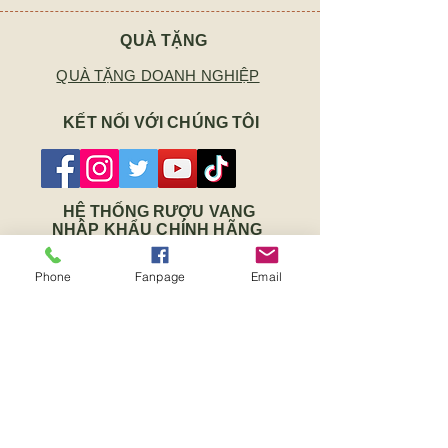
QUÀ TẶNG
QUÀ TẶNG DOANH NGHIỆP
KẾT NỐI VỚI CHÚNG TÔI
HỆ THỐNG RƯỢU VANG
NHẬP KHẨU CHÍNH HÃNG
Số 19 Hoa Sứ, Phường 7, Quận
Phone
Fanpage
Email
Phú Nhuận, TP.HCM
Số 45 Nguyễn Thanh Tuyền, Phường
2, Quận Tân Bình, TP.HCM
Số 89 Đinh Tiên Hoàng, Phường Long