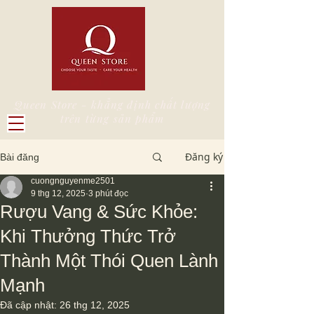
Queen Store - khẳng định chất lượng
trên từng sản phẩm
Đăng ký
Bài đăng
cuongnguyenme2501
9 thg 12, 2025
3 phút đọc
Rượu Vang & Sức Khỏe:
Khi Thưởng Thức Trở
Thành Một Thói Quen Lành
Mạnh
Đã cập nhật:
26 thg 12, 2025