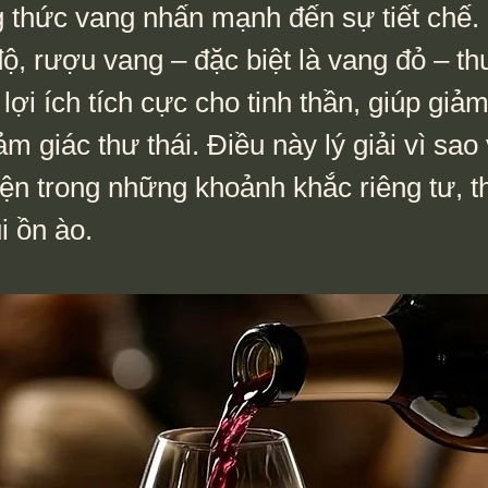
g thức vang nhấn mạnh đến sự tiết chế.
ộ, rượu vang – đặc biệt là vang đỏ – t
lợi ích tích cực cho tinh thần, giúp giả
m giác thư thái. Điều này lý giải vì sao
ện trong những khoảnh khắc riêng tư, th
i ồn ào.