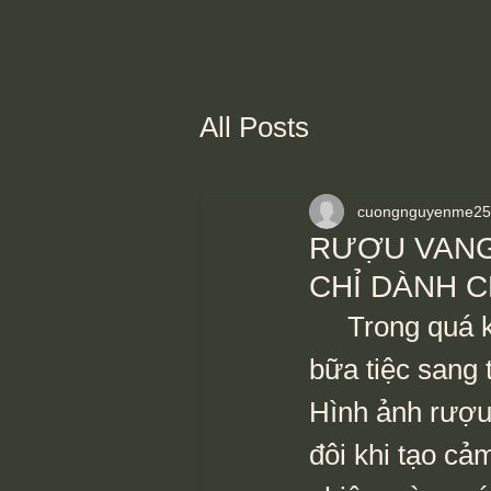
All Posts
cuongnguyenme25
RƯỢU VANG
CHỈ DÀNH C
     Trong quá khứ, rượu vang thường được gắn liền với những 
bữa tiệc sang 
Hình ảnh rượu
đôi khi tạo cả