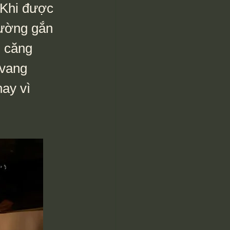
 Khi được 
hường gắn 
m căng 
 vang 
ay vì 