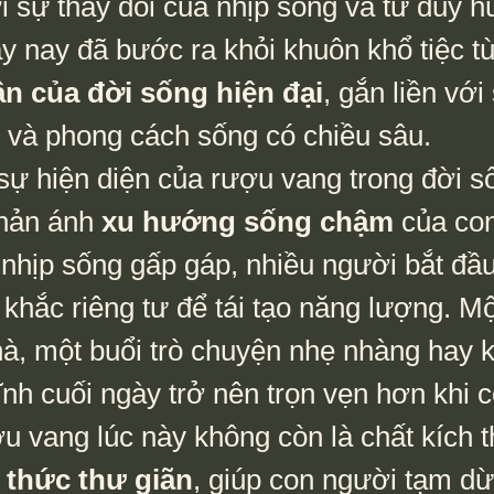
i sự thay đổi của nhịp sống và tư duy h
 nay đã bước ra khỏi khuôn khổ tiệc tù
n của đời sống hiện đại
, gắn liền với
 và phong cách sống có chiều sâu.
hản ánh 
xu hướng sống chậm
 của co
 nhịp sống gấp gáp, nhiều người bắt đầu
hắc riêng tư để tái tạo năng lượng. Một
hà, một buổi trò chuyện nhẹ nhàng hay 
tĩnh cuối ngày trở nên trọn vẹn hơn khi c
 vang lúc này không còn là chất kích t
 thức thư giãn
, giúp con người tạm dừ