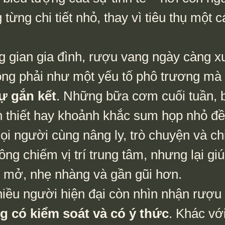
 từng chi tiết nhỏ, thay vì tiêu thụ một c
ông phải như một yếu tố phô trương mà
ự gắn kết
. Những bữa cơm cuối tuần, b
n thiết hay khoảnh khắc sum họp nhỏ đề
i người cùng nâng ly, trò chuyện và chi
g chiếm vị trí trung tâm, nhưng lại gi
i mở, nhẹ nhàng và gần gũi hơn.
hiều người hiện đại còn nhìn nhận rượu
ng có kiểm soát và có ý thức
. Khác vớ