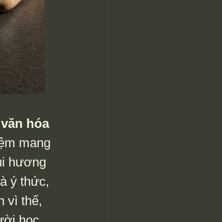
 
văn hóa 
hiệm mang 
ùi hương 
à ý thức, 
 vì thế, 
ười học 