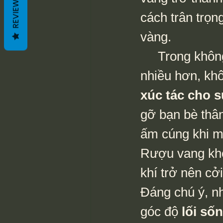
REVIEWS
cách trân trọng
vàng.
     Trong không gian gia đình, rượu vang ngày càng xuất hiện 
nhiều hơn, kh
xúc tác cho s
gỡ bạn bè thâ
ấm cúng khi mọ
Rượu vang khôn
khí trở nên cở
Đáng chú ý, n
góc độ 
lối số