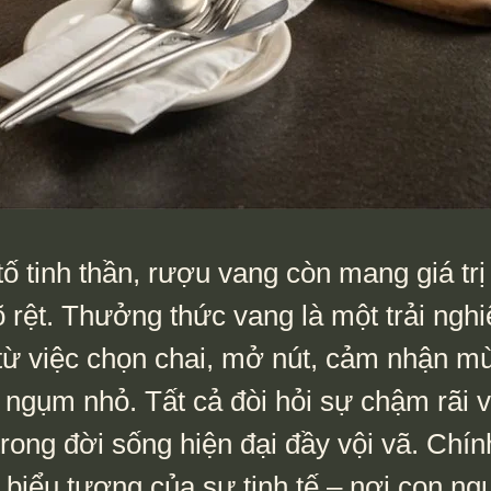
ố tinh thần, rượu vang còn mang giá trị
õ rệt. Thưởng thức vang là một trải ng
 từ việc chọn chai, mở nút, cảm nhận m
ngụm nhỏ. Tất cả đòi hỏi sự chậm rãi v
rong đời sống hiện đại đầy vội vã. Chính
 biểu tượng của sự tinh tế – nơi con ng