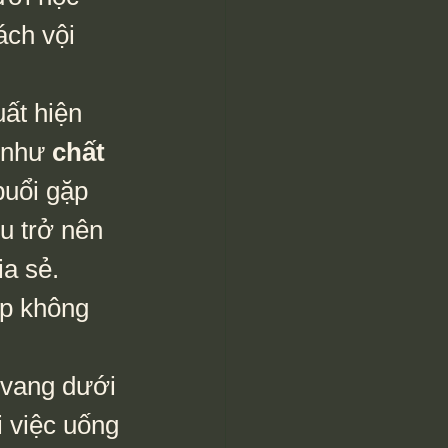
ách vội 
 như 
chất 
uổi gặp 
u trở nên 
a sẻ. 
úp không 
 vang dưới 
i việc uống 