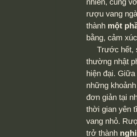
nhiên, cùng vớ
rượu vang ngày
thành 
một phầ
bằng, cảm xúc
     Trước hết, sự hiện diện của rượu vang trong đời sống 
thường nhật p
hiện đại. Giữa
những khoảnh k
đơn giản tại n
thời gian yên 
vang nhỏ. Rượu
trở thành 
nghi