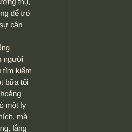
ưởng thụ, 
ng để trở 
 sự cân 
n người 
 tìm kiếm 
 bữa tối 
khoảng 
ó một ly 
hích, mà 
ng, lắng 