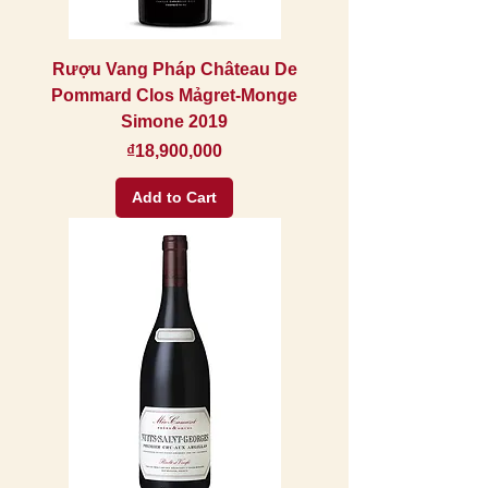
Rượu Vang Pháp Château De
Pommard Clos Mảgret-Monge
Simone 2019
Price
₫18,900,000
Add to Cart