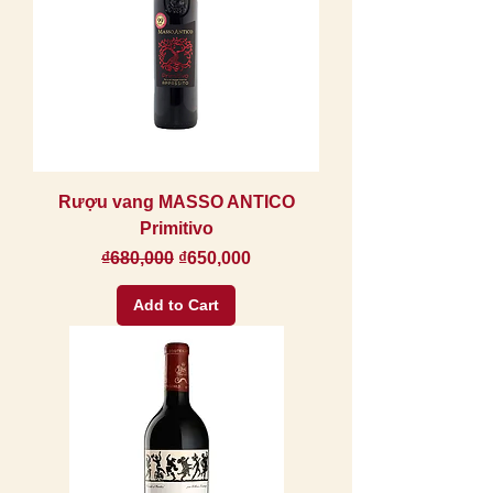
Rượu vang MASSO ANTICO
Primitivo
Regular Price
Sale Price
₫680,000
₫650,000
Add to Cart