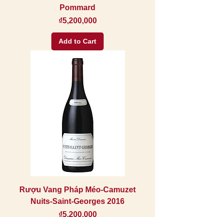
Pommard
Price
₫5,200,000
Add to Cart
Rượu Vang Pháp Méo-Camuzet
Nuits-Saint-Georges 2016
Price
₫5,200,000