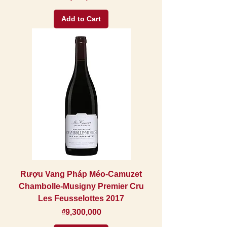
Add to Cart
Rượu Vang Pháp Méo-Camuzet
Chambolle-Musigny Premier Cru
Les Feusselottes 2017
Price
₫9,300,000