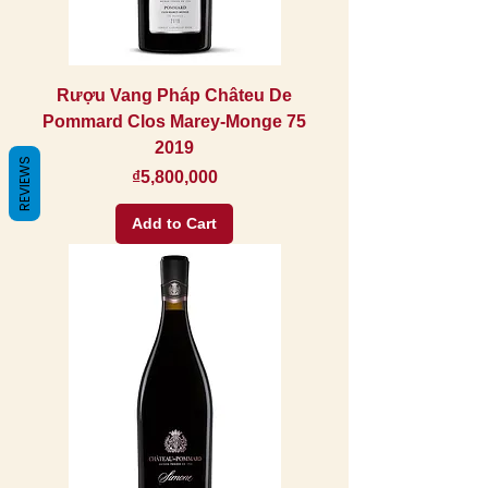
Rượu Vang Pháp Châteu De
Pommard Clos Marey-Monge 75
2019
REVIEWS
Price
₫5,800,000
Add to Cart