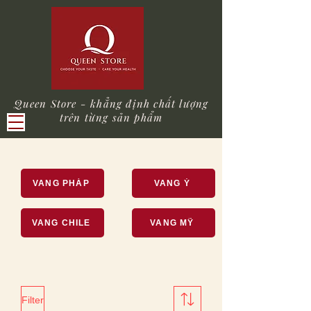
Queen Store - khẳng định chất lượng
trên từng sản phẩm
VANG PHÁP
VANG Ý
VANG CHILE
VANG MỸ
Filter