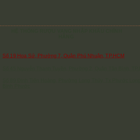
HỆ THỐNG RƯỢU VANG NHẬP KHẨU CHÍNH
HÃNG
Số 19 Hoa Sứ, Phường 7, Quận Phú Nhuận, TP.HCM
Số 45 Nguyễn Thanh Tuyền, Phường 2, Quận Tân Bình, T
Số 89 Đinh Tiên Hoàng, Phường Long Thủy, Tx Phước Long
Bình Phước