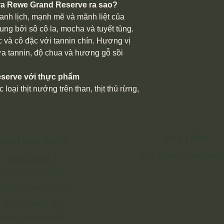
a Rewe Grand Reserve ra sao?
anh lịch, mạnh mẽ và mãnh liệt của
ung bởi sô cô la, mocha và tuyết tùng.
 và cô đặc với tannin chín. Hương vị
iữa tannin, độ chua và hương gỗ sồi
serve với thực phẩm
oại thịt nướng trên than, thịt thú rừng,
QUÀ TẶNG
DANH MỤC RƯỢU
QUÀ TẶNG DOANH NGH
RƯỢU VANG Ý
RƯỢU VANG PHÁP
RƯỢU VANG CHILE
RƯỢU VANG MỸ
RƯỢU VANG KHÁC