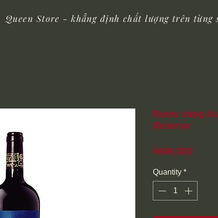
Queen Store - khẳng định chất lượng trên từng
Rượu vang Au
Reserve
Price
₫696,000
Quantity
*