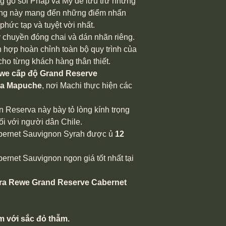
g gỗ sồi Pháp và Mỹ để lưu trữ những
hùng này mang đến những điểm nhấn
hức tạp và tuyệt vời nhất.
 chuyền đóng chai và dán nhãn riêng.
h hợp hoàn chỉnh toàn bộ quy trình của
ho từng khách hàng thân thiết.
we cấp độ Grand Reserve
của Mapuche
, nơi Machi thực hiện các
Reserva này bày tỏ lòng kính trọng
ối với người dân Chile.
ernet Sauvignon Syrah được ủ
12
net Sauvignon ngon giá tốt nhất tại
a Rewe Grand Reserve Cabernet
m với sắc đỏ thẫm.