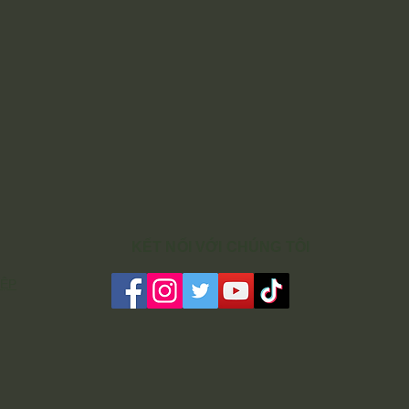
KẾT NỐI VỚI CHÚNG TÔI
IỆP