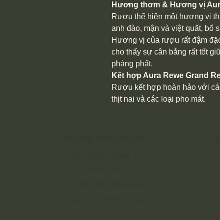
Hương thơm & Hương vị Aur
Rượu thể hiện một hương vị th
anh đào, mận và việt quất, bổ s
Hương vị của rượu rất đậm đặc
cho thấy sự cân bằng rất tốt g
phảng phất.
Kết hợp Aura Rewe Grand Re
Rượu kết hợp hoàn hảo với các l
thịt nai và các loại pho mát.
THÔNG TIN CÔNG TY
GIỚI THIỆU CÔNG TY
CHÍNH SÁCH
HƯỚNG DẪN MUA HÀNG
CẤU HỎI THƯỜNG GẶP