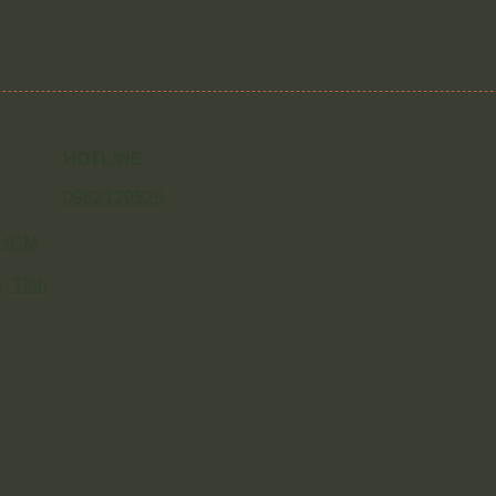
HOTLINE
0982129529
P.HCM
, Tỉnh