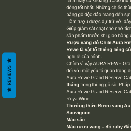
Nhà máy có khoảng 1.500 thùn
dòng tốt nhất. Những chiếc t
bằng gỗ độc đáo mang đến sự p
Hầm rượu được dự trữ với dây
Giúp giám sát chặt chẽ nhờ tíc
sản phẩm trước khi giao hàng c
Rượu vang đỏ Chile Aura Re
Rewe là vật tổ thiêng liêng 
nghi lễ của mình.
Chính vì vậy AURA REWE Gran 
REVIEWS
đối với một yếu tố quan trọng đ
Aura Rewe Grand Reserve Cab
tháng
trong thùng gỗ sồi Pháp.
Aura Rewe Grand Reserve Caber
RoyalWine
Thưởng thức Rượu vang Aur
Sauvignon
Màu sắc:
Màu rượu vang – đỏ ruby ​​đậ