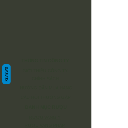
THÔNG TIN CÔNG TY
REVIEWS
GIỚI THIỆU CÔNG TY
CHÍNH SÁCH
HƯỚNG DẪN MUA HÀNG
CẤU HỎI THƯỜNG GẶP
DANH MỤC RƯỢU
RƯỢU VANG Ý
RƯỢU VANG PHÁP