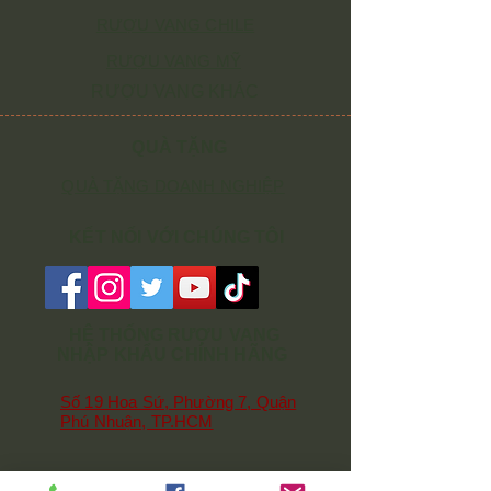
RƯỢU VANG CHILE
RƯỢU VANG MỸ
RƯỢU VANG KHÁC
QUÀ TẶNG
QUÀ TẶNG DOANH NGHIỆP
KẾT NỐI VỚI CHÚNG TÔI
HỆ THỐNG RƯỢU VANG
NHẬP KHẨU CHÍNH HÃNG
Số 19 Hoa Sứ, Phường 7, Quận
Phú Nhuận, TP.HCM