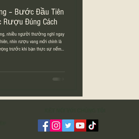
ng – Bước Đầu Tiên
 Rượu Đúng Cách
ng, nhiều người thường nghĩ ngay
hìn rượu vang mới chính là
trọng trước khi bạn thực sự nếm
 thể nhận biết khá nhiều thông tin
c: từ độ tuổi, phong cách cho đến
ì sao cần “nhìn” rượu vang trước
ng thức rượu vang, thị giác giúp
huẩn bị cảm n
KẾT NỐI VỚI CHÚNG TÔI
IỆP