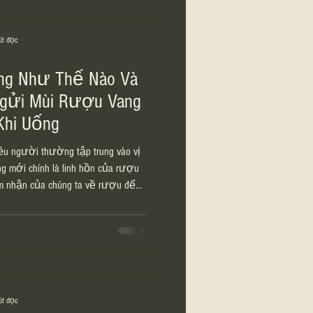
út đọc
ng Như Thế Nào Và
Ngửi Mùi Rượu Vang
Khi Uống
ều người thường tập trung vào vị
g mới chính là linh hồn của rượu
ảm nhận của chúng ta về rượu đến
vang trước khi uống không phải là
iúp bạn hiểu rõ hơn về chai rượu
u vang là bước quan trọng giúp cảm
iác trước khi nếm. 1️⃣ Vì sao cần
g? Rượu vang ch
út đọc