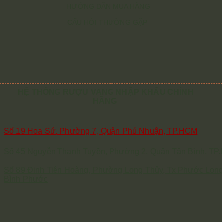
HƯỚNG DẪN MUA HÀNG
CẤU HỎI THƯỜNG GẶP
HỆ THỐNG RƯỢU VANG NHẬP KHẨU CHÍNH
HÃNG
Số 19 Hoa Sứ, Phường 7, Quận Phú Nhuận, TP.HCM
Số 45 Nguyễn Thanh Tuyền, Phường 2, Quận Tân Bình, T
Số 89 Đinh Tiên Hoàng, Phường Long Thủy, Tx Phước Long
Bình Phước