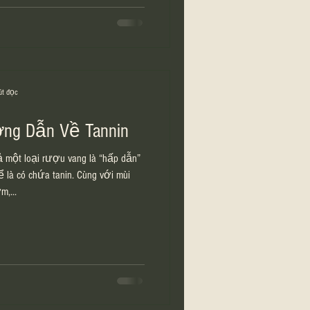
út đọc
ớng Dẫn Về Tannin
ả một loại rượu vang là “hấp dẫn”
hể là có chứa tanin. Cùng với mùi
m,...