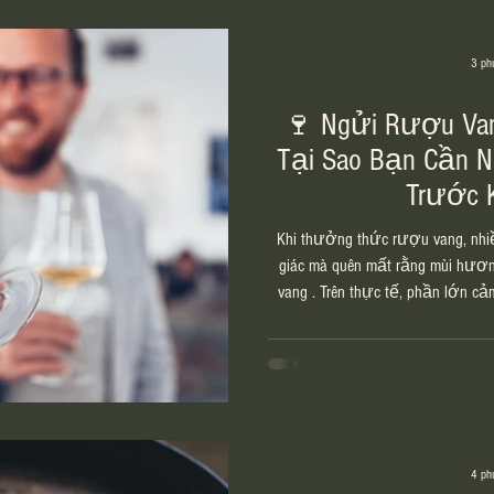
3 ph
🍷 Ngửi Rượu Va
Tại Sao Bạn Cần 
Trước 
Khi thưởng thức rượu vang, nhi
giác mà quên mất rằng mùi hươn
vang . Trên thực tế, phần lớn c
từ khứu giác. Vì vậy, ngửi rượu 
nghi thức cầu kỳ, mà là bước g
mình đang cầm trên tay. Ngửi rượ
nhận hương thơm và chuẩn bị vị g
ngửi rượu van
4 ph