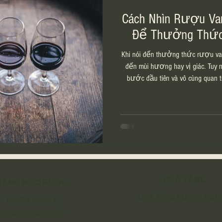
Cách Nhìn Rượu Va
Để Thưởng Thức
Khi nói đến thưởng thức rượu va
đến mùi hương hay vị giác. Tuy nhiên, n
bước đầu tiên và vô cùng quan 
rượu. Chỉ bằng đôi mắt, bạn đã có
về loại vang mình sắp thưởng thứ
chất lượng tổng thể của rượu. V
khi uống? Trong nghệ thuật thưở
người uống c
QUÀ TẶNG
DANH MỤC RƯỢU
QUÀ TẶNG DOANH NGH
RƯỢU VANG Ý
RƯỢU VANG PHÁP