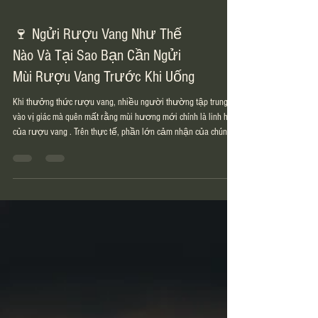
🍷 Ngửi Rượu Vang Như Thế
Nào Và Tại Sao Bạn Cần Ngửi
Mùi Rượu Vang Trước Khi Uống
Khi thưởng thức rượu vang, nhiều người thường tập trung
vào vị giác mà quên mất rằng mùi hương mới chính là linh hồn
của rượu vang . Trên thực tế, phần lớn cảm nhận của chúng ta
về rượu đến từ khứu giác. Vì vậy, ngửi rượu vang trước khi
uống không phải là nghi thức cầu kỳ, mà là bước giúp bạn
hiểu rõ hơn về chai rượu mình đang cầm trên tay. Ngửi rượu
vang là bước quan trọng giúp cảm nhận hương thơm và
chuẩn bị vị giác trước khi nếm. 1️⃣ Vì sao cần ngửi rượu
vang? Rượu vang ch